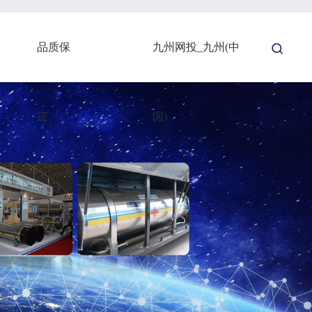
品质保
九州网投_九州(中
证
国)