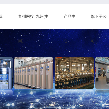
我
九州网投_九州(中
产品中
旗下子公
国)
心
司